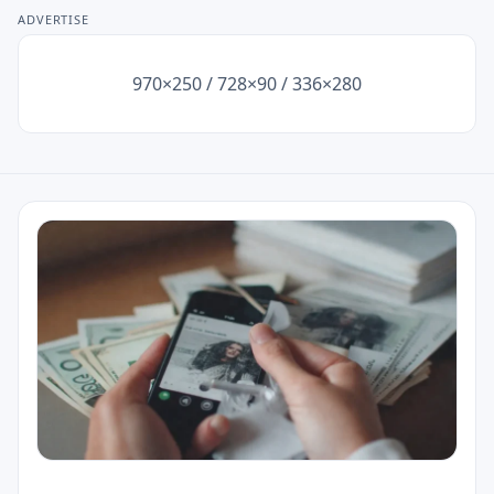
ADVERTISE
Seguros
Empréstimos
970×250 / 728×90 / 336×280
Informações Legais
⚖️