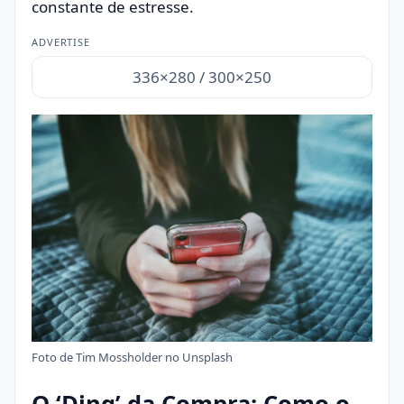
constante de estresse.
ADVERTISE
336×280 / 300×250
Foto de
Tim Mossholder
no
Unsplash
O ‘Ding’ da Compra: Como o