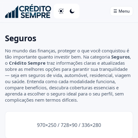
☰ Menu
Home
Seguros
Cartões de Crédito
No mundo das finanças, proteger o que você conquistou é
tão importante quanto investir bem. Na categoria
Seguros
,
Bancos
o
Crédito Sempre
traz informações claras e atualizadas
sobre as melhores opções para garantir sua tranquilidade
Investimentos
— seja em seguros de vida, automóvel, residencial, viagem
ou saúde. Entenda como cada modalidade funciona,
Seguros
compare benefícios, descubra coberturas essenciais e
aprenda a escolher o seguro ideal para o seu perfil, sem
Empréstimos
complicações nem termos difíceis.
Informações Legais
⚖️
970×250 / 728×90 / 336×280