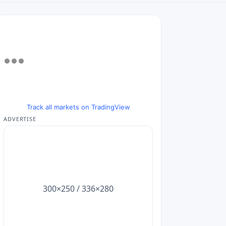
Track all markets on TradingView
ADVERTISE
300×250 / 336×280