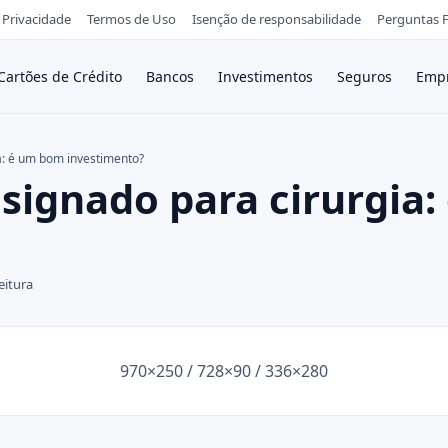
e Privacidade
Termos de Uso
Isenção de responsabilidade
Perguntas 
Cartões de Crédito
Bancos
Investimentos
Seguros
Empr
a: é um bom investimento?
signado para cirurgia
eitura
970×250 / 728×90 / 336×280