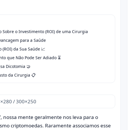
o Sobre o Investimento (ROI) de uma Cirurgia
vancagem para a Saúde
o (ROI) da Sua Saúde 📈
ento que Não Pode Ser Adiado ⏳
lsa Dicotomia 🤝
sto da Cirurgia 📋
×280 / 300×250
 nossa mente geralmente nos leva para o
esmo criptomoedas. Raramente associamos esse