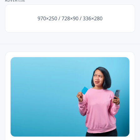
ADVERTISE
Seguros
970×250 / 728×90 / 336×280
Empréstimos
Informações Legais
⚖️