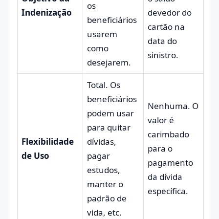
os
Indenização
devedor do
beneficiários
cartão na
usarem
data do
como
sinistro.
desejarem.
Total. Os
beneficiários
Nenhuma. O
podem usar
valor é
para quitar
carimbado
Flexibilidade
dívidas,
para o
de Uso
pagar
pagamento
estudos,
da dívida
manter o
específica.
padrão de
vida, etc.