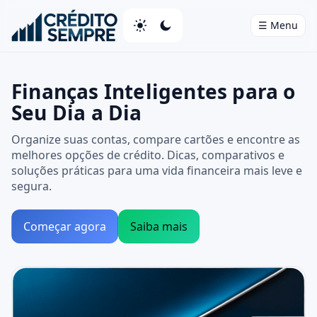
☰ Menu
Home
Finanças Inteligentes para o
Cartões de Crédito
Seu Dia a Dia
Bancos
Organize suas contas, compare cartões e encontre as
melhores opções de crédito. Dicas, comparativos e
Investimentos
soluções práticas para uma vida financeira mais leve e
segura.
Seguros
Empréstimos
Começar agora
Saiba mais
Informações Legais
⚖️