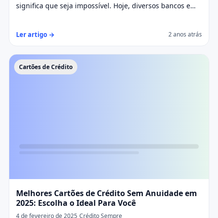
significa que seja impossível. Hoje, diversos bancos e
instituições financeiras oferecem cartões de crédito para
pessoas que estão com restrições no CPF. Neste artigo,
Ler artigo →
2 anos atrás
você conhecerá as principais opções disponíveis, os
critérios de aprovação e dicas para aumentar suas
chances de obter um cartão de crédito mesmo estando
negativado.
Cartões de Crédito
Melhores Cartões de Crédito Sem Anuidade em
2025: Escolha o Ideal Para Você
4 de fevereiro de 2025
Crédito Sempre