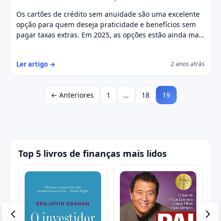
Os cartões de crédito sem anuidade são uma excelente
opção para quem deseja praticidade e benefícios sem
pagar taxas extras. Em 2025, as opções estão ainda mais
diversificadas, com benefícios como cashback,
programas de milhas e facilidades digitais. Neste artigo,
Ler artigo →
2 anos atrás
vamos apresentar os melhores cartões de crédito sem
anuidade em 2025, suas vantagens e como solicitar.
← Anteriores
1
…
18
19
Top 5 livros de finanças mais lidos